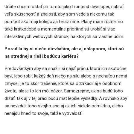
Určite chcem ostať pri tomto jako frontend developer, nabrať
veľa skúseností a znalostí, aby som vedela niekomu tak
pomôcť ako moji kolegovia teraz mne. Plány mám rôzne, no
také krátkodobé a momentálne prioritné sú urobiť si viac
interaktívnych webových stránok, na ktorých sa vlastne učím.
Poradila by si niečo dievčatám, ale aj chlapcom, ktorí sú
na strednej a rieši budúcu kariéru?
Predovšetkým aby sa snažili si nájsť prácu, ktorá ich skutočne
baví, lebo robiť každý deň niečo na silu alebo s nechuťou nemá
zmysel, je to skôr trápenie, ktoré sa odzrkadli aj v osobnom
živote, ale je to len môj názor. Samozrejme, ak sa budú toho
držať, tak aj v tej práci budú mat lepšie výsledky. A rovnako aby
sa nevzdali toho svojho sna aj ak ich niekde odmietnu, alebo
nenájdu hneď to svoje, takže vytrvalosť.