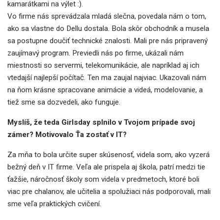
kamarátkami na výlet :).
Vo firme nás sprevádzala mladá slečna, povedala nám o tom,
ako sa vlastne do Dellu dostala. Bola skôr obchodník a musela
sa postupne doučiť technické znalosti. Mali pre nás pripravený
zaujímavý program. Previedli nás po firme, ukázali nám
miestnosti so servermi, telekomunikácie, ale napríklad aj ich
vtedajší najlepší počítač. Ten ma zaujal najviac. Ukazovali nám
na ňom krásne spracovane animácie a videá, modelovanie, a
tiež sme sa dozvedeli, ako funguje.
Myslíš, že teda Girlsday splnilo v Tvojom prípade svoj
zámer? Motivovalo Ťa zostať v IT?
Za mňa to bola určite super skúsenosť, videla som, ako vyzerá
bežný deň v IT firme. Veľa ale prispela aj škola, patrí medzi tie
ťažšie, náročnosť školy som videla v predmetoch, ktoré boli
viac pre chalanov, ale učitelia a spolužiaci nás podporovali, mali
sme veľa praktických cvičení.