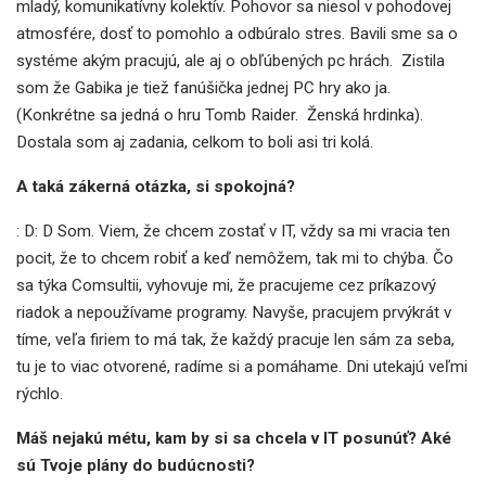
mladý, komunikatívny kolektív. Pohovor sa niesol v pohodovej
atmosfére, dosť to pomohlo a odbúralo stres. Bavili sme sa o
systéme akým pracujú, ale aj o obľúbených pc hrách. Zistila
som že Gabika je tiež fanúšička jednej PC hry ako ja.
(Konkrétne sa jedná o hru Tomb Raider. Ženská hrdinka).
Dostala som aj zadania, celkom to boli asi tri kolá.
A taká zákerná otázka, si spokojná?
: D: D Som. Viem, že chcem zostať v IT, vždy sa mi vracia ten
pocit, že to chcem robiť a keď nemôžem, tak mi to chýba. Čo
sa týka Comsultii, vyhovuje mi, že pracujeme cez príkazový
riadok a nepoužívame programy. Navyše, pracujem prvýkrát v
tíme, veľa firiem to má tak, že každý pracuje len sám za seba,
tu je to viac otvorené, radíme si a pomáhame. Dni utekajú veľmi
rýchlo.
Máš nejakú métu, kam by si sa chcela v IT posunúť? Aké
sú Tvoje plány do budúcnosti?