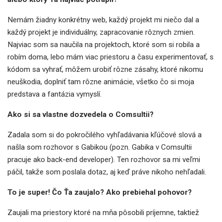
Nemám žiadny konkrétny web, každý projekt mi niečo dal a
každý projekt je individuálny, zapracovanie rôznych zmien.
Najviac som sa naučila na projektoch, ktoré som si robila a
robím doma, lebo mám viac priestoru a času experimentovať, s
kódom sa vyhrať, môžem urobiť rôzne zásahy, ktoré nikomu
neuškodia, doplniť tam rôzne animácie, všetko čo si moja
predstava a fantázia vymyslí.
Ako si sa vlastne dozvedela o Comsultii?
Zadala som si do pokročilého vyhľadávania kľúčové slová a
našla som rozhovor s Gabikou (pozn. Gabika v Comsultii
pracuje ako back-end developer). Ten rozhovor sa mi veľmi
páčil, takže som poslala dotaz, aj keď práve nikoho nehľadali.
To je super! Čo Ťa zaujalo? Ako prebiehal pohovor?
Zaujali ma priestory ktoré na mňa pôsobili príjemne, taktiež