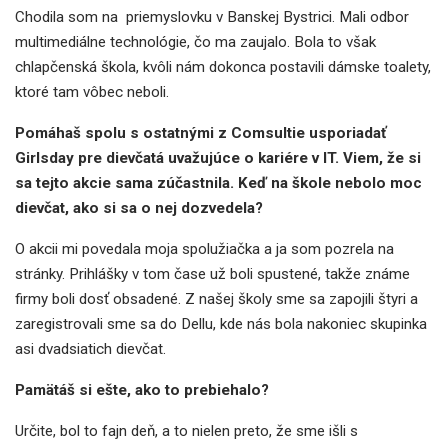
Chodila som na priemyslovku v Banskej Bystrici. Mali odbor
multimediálne technológie, čo ma zaujalo. Bola to však
chlapčenská škola, kvôli nám dokonca postavili dámske toalety,
ktoré tam vôbec neboli.
Pomáhaš spolu s ostatnými z Comsultie usporiadať
Girlsday pre dievčatá uvažujúce o kariére v IT. Viem, že si
sa tejto akcie sama zúčastnila. Keď na škole nebolo moc
dievčat, ako si sa o nej dozvedela?
O akcii mi povedala moja spolužiačka a ja som pozrela na
stránky. Prihlášky v tom čase už boli spustené, takže známe
firmy boli dosť obsadené. Z našej školy sme sa zapojili štyri a
zaregistrovali sme sa do Dellu, kde nás bola nakoniec skupinka
asi dvadsiatich dievčat.
Pamätáš si ešte, ako to prebiehalo?
Určite, bol to fajn deň, a to nielen preto, že sme išli s