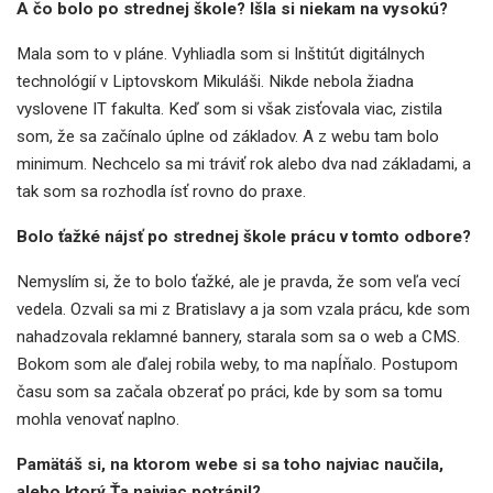
A čo bolo po strednej škole? Išla si niekam na vysokú?
Mala som to v pláne. Vyhliadla som si Inštitút digitálnych
technológií v Liptovskom Mikuláši. Nikde nebola žiadna
vyslovene IT fakulta. Keď som si však zisťovala viac, zistila
som, že sa začínalo úplne od základov. A z webu tam bolo
minimum. Nechcelo sa mi tráviť rok alebo dva nad základami, a
tak som sa rozhodla ísť rovno do praxe.
Bolo ťažké nájsť po strednej škole prácu v tomto odbore?
Nemyslím si, že to bolo ťažké, ale je pravda, že som veľa vecí
vedela. Ozvali sa mi z Bratislavy a ja som vzala prácu, kde som
nahadzovala reklamné bannery, starala som sa o web a CMS.
Bokom som ale ďalej robila weby, to ma napĺňalo. Postupom
času som sa začala obzerať po práci, kde by som sa tomu
mohla venovať naplno.
Pamätáš si, na ktorom webe si sa toho najviac naučila,
alebo ktorý Ťa najviac potrápil?