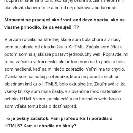
rozprávali sme sa o tom, ako sa jej cesta stočila smerom k IT,
ako zložitá kariéra to je a čo od nej očakáva v budúcnosti.
Momentálne pracuješ ako front-end developerka, ako sa
vlastne prihodilo, že sa venuješ IT?
V prvom ročníku na strednej škole som bola chorá a z nudy
som si zobrala od otca knižku o XHTML. Začala som čítať a
potom som si aj skúsila postaviť jednoduchý web. Popravde, mi
to na začiatku veľmi neišlo, ale potom som na to prišla a bola
som nadšená, keď sa mi niečo zobrazilo. Veľmi ma to chytilo.
Zverila som sa našej profesorke, ktorá mi poradila nech si
objednám knižku o HTML5, bolo aktuálnejšie. Zaujímavé je, že
všetky knižky som mala česky, v slovenčine moc materiálov
nebolo. HTML5 som prešla celé a na hodinách web dizajnu
som vďaka tomu bola o dosť napred.
To je pekný začiatok. Pani profesorka Ti poradila s
HTML5? Kam si chodila do školy?